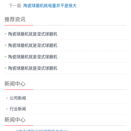
下一篇:
陶瓷球磨机耗电量并不是很大
推荐资讯
陶瓷球磨机就是湿式球磨机
陶瓷球磨机就是湿式球磨机
陶瓷球磨机就是湿式球磨机
陶瓷球磨机就是湿式球磨机
新闻中心
公司新闻
行业新闻
新闻中心