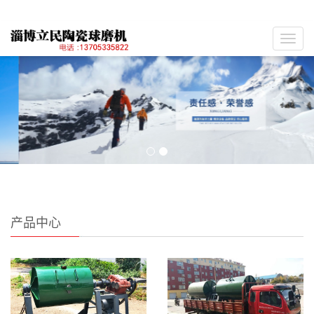
Toggl
navig
产品中心