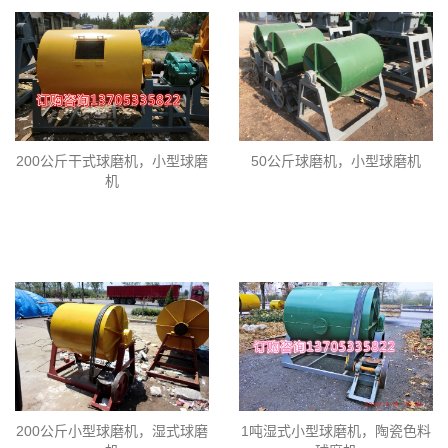
200公斤干式球磨机，小型球磨
50公斤球磨机，小型球磨机
机
200公斤小型球磨机，湿式球磨
1吨湿式小型球磨机，陶瓷色料