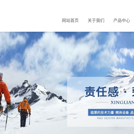
网站首页
关于我们
产品中心