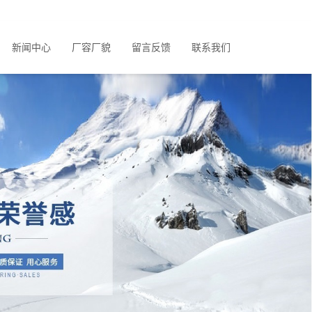
新闻中心
厂容厂貌
留言反馈
联系我们