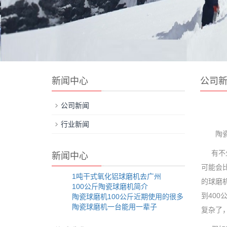
新闻中心
公司
公司新闻
行业新闻
陶瓷球
有不少
新闻中心
可能会
1吨干式氧化铝球磨机去广州
的球磨
100公斤陶瓷球磨机简介
到40
陶瓷球磨机100公斤近期使用的很多
陶瓷球磨机一台能用一辈子
复杂了