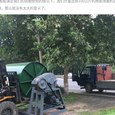
能满足我们的研磨使用的情况下，我们尽量选择100公斤的陶瓷球磨机
话，那么就没有太大的意义了。