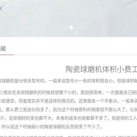
新闻
陶瓷球磨机体积小费
磨机是分很多型号的，一般来说型号小一些的体积就会小，但是体积越
朋友在咨询球磨机的时候就想要个小的，原因很简单，一方面是自己研
比较便宜，但是其实并不是这样的情况的。这里面有一个平衡点，一般来说
机，那么费工就会比较多了，因为这个时候原料的相差就不那么大了，比如钢
0公斤，这些钢材的变化都不大，本身的成本也就都差不多了，但是用的工
，所以说这个时候越小的陶瓷球磨机反而就贵了不少了。