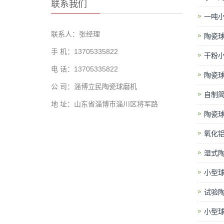
联系我们
一吨
联系人：张经理
陶瓷
手 机：13705335822
干粉
电 话：13705335822
陶瓷
公 司：淄博立民陶瓷球磨机
自制
地 址：山东省淄博市淄川区将军路
陶瓷
氧化
湿式
小型
试验
小型