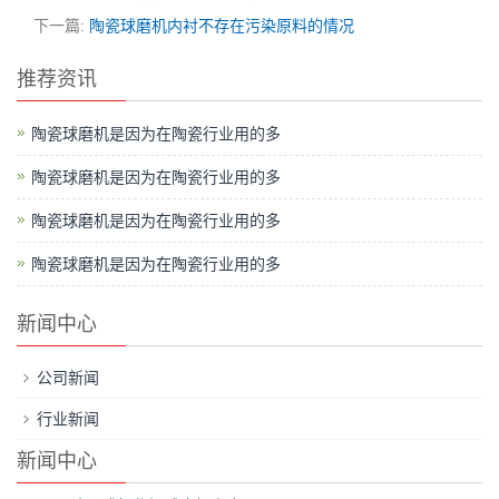
下一篇:
陶瓷球磨机内衬不存在污染原料的情况
推荐资讯
陶瓷球磨机是因为在陶瓷行业用的多
陶瓷球磨机是因为在陶瓷行业用的多
陶瓷球磨机是因为在陶瓷行业用的多
陶瓷球磨机是因为在陶瓷行业用的多
新闻中心
公司新闻
行业新闻
新闻中心